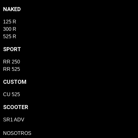
NAKED
125 R
300 R
525 R
SPORT
RR 250
RR 525
CUSTOM
CU 525
SCOOTER
SR1 ADV
NOSOTROS